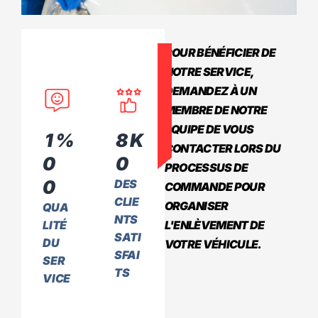
POUR BÉNÉFICIER DE
NOTRE SERVICE,
DEMANDEZ À UN
MEMBRE DE NOTRE
ÉQUIPE DE VOUS
1
%
8
K
CONTACTER LORS DU
0
0
PROCESSUS DE
0
DES
COMMANDE POUR
CLIE
ORGANISER
QUA
NTS
LITÉ
L'ENLÈVEMENT DE
SATI
DU
VOTRE VÉHICULE.
SFAI
SER
TS
VICE