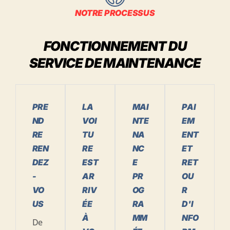
NOTRE PROCESSUS
FONCTIONNEMENT DU
SERVICE DE MAINTENANCE
PRE
LA
MAI
PAI
ND
VOI
NTE
EM
RE
TU
NA
ENT
REN
RE
NC
ET
DEZ
EST
E
RET
-
AR
PR
OU
VO
RIV
OG
R
US
ÉE
RA
D'I
À
MM
NFO
De