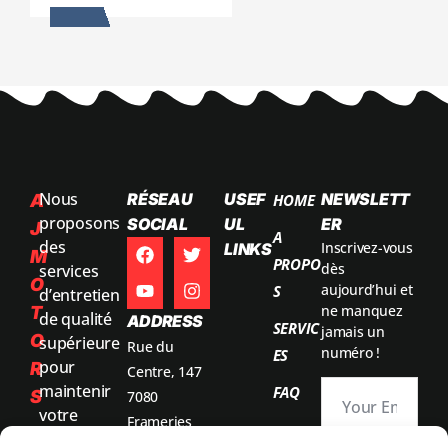
Nous
RÉSEAU
USEF
NEWSLETT
A
HOME
proposons
SOCIAL
UL
ER
J
A
des
Inscrivez-vous
LINKS
M
PROPO
dès
services
O
aujourd’hui et
S
d’entretien
ne manquez
T
de qualité
ADDRESS
SERVIC
jamais un
O
supérieure
Rue du
numéro !
ES
pour
R
Centre, 147
maintenir
FAQ
S
7080
votre
Frameries
voiture en