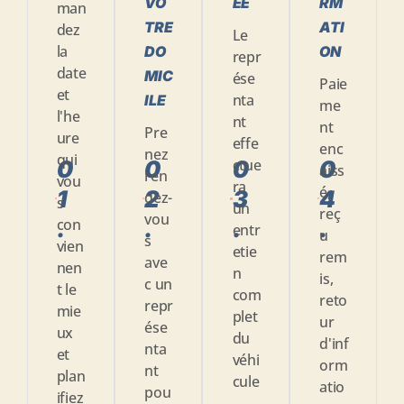
VO
ÉE
RM
man
TRE
ATI
dez
Le
la
DO
ON
repr
date
MIC
ése
Paie
et
nta
ILE
me
l'he
nt
nt
Pre
ure
effe
enc
nez
qui
0
0
0
0
ctue
aiss
ren
vou
ra
é,
1
2
3
4
dez-
s
un
reç
vou
.
.
.
.
con
entr
u
s
vien
etie
rem
ave
nen
n
is,
c un
t le
com
reto
repr
mie
plet
ur
ése
ux
du
d'inf
nta
et
véhi
orm
nt
plan
cule
atio
pou
ifiez
.